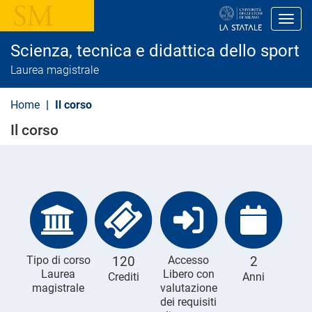
S
a
Toggl
l
t
Scienza, tecnica e didattica dello sport
a
a
Laurea magistrale
l
c
o
Home
Il corso
n
t
Il corso
e
n
u
t
o
p
r
i
n
c
i
Tipo di corso
120
Accesso
2
p
Laurea
Libero con
Crediti
Anni
a
magistrale
valutazione
l
e
dei requisiti